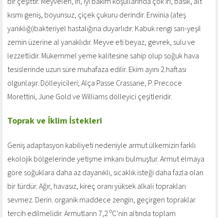
bir çeşittir. Meyveleri, iri, iyi bakım koşullarında çok iri, basık, alt
kısmı geniş, boyunsuz, çiçek çukuru derindir. Erwinia (ateş
yanıklığı)bakteriyel hastalığına duyarlıdır. Kabuk rengi sarı-yeşil
zemin üzerine al yanaklıdır. Meyve eti beyaz, gevrek, sulu ve
lezzetlidir. Mükemmel yeme kalitesine sahip olup soğuk hava
tesislerinde uzun süre muhafaza edilir. Ekim ayını 2.haftası
olgunlaşır. Dölleyicileri; Alça Passe Crassane, P. Precoce
Morettini, June Gold ve Williams dölleyici çeşitleridir.
Toprak ve İklim İstekleri
Geniş adaptasyon kabiliyeti nedeniyle armut ülkemizin farklı
ekolojik bölgelerinde yetişme imkanı bulmuştur. Armut elmaya
göre soğuklara daha az dayanıklı, sıcaklık isteği daha fazla olan
bir türdür. Ağır, havasız, kireç oranı yüksek alkali toprakları
sevmez. Derin. organik maddece zengin, geçirgen topraklar
tercih edilmelidir. Armutların 7,2 ºC’nin altında toplam