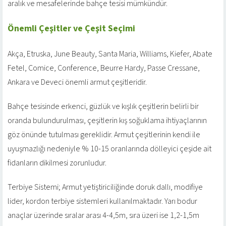
aralık ve mesafelerinde bahçe tesisi mümkündür.
Önemli Çeşitler ve Çeşit Seçimi
Akça, Etruska, June Beauty, Santa Maria, Williams, Kiefer, Abate
Fetel, Comice, Conference, Beurre Hardy, Passe Cressane,
Ankara ve Deveci önemli armut çeşitleridir.
Bahçe tesisinde erkenci, güzlük ve kışlık çeşitlerin belirli bir
oranda bulundurulması, çeşitlerin kış soğuklama ihtiyaçlarının
göz önünde tutulması gereklidir. Armut çeşitlerinin kendi ile
uyuşmazlığı nedeniyle % 10-15 oranlarında dölleyici çeşide ait
fidanların dikilmesi zorunludur.
Terbiye Sistemi; Armut yetiştiriciliğinde doruk dallı, modifiye
lider, kordon terbiye sistemleri kullanılmaktadır. Yarı bodur
anaçlar üzerinde sıralar arası 4-4,5m, sıra üzeri ise 1,2-1,5m