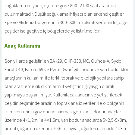
soğuklama ihtiyacı çeşitlere göre 800- 2100 saat arasında
bulunmaktadır. Düşük soğuklama ihtiyacı olan erkenci çeşitler
Ege ve Akdeniz bölgelerinin 300- 800 m rakımlı yerlerinde, diğer
çeşitler ise geçit ve iç bölgelerde yetiştirilmelidir.
Anaç Kullanımı
Son yıllarda geliştirilen BA -29, OHF-333, MC, Quince-A, Sydo,
Farold 40, Farold 69 ve Pyro- Dwarf gibi bodur ve yarı bodur klon
anaçlarının kullanımı ile farklı toprak ve ekolojik yapılara sahip
olan arazilerde sık dikim armut yetiştiriciliği yaygın olarak
yapılmaya başlanılmıştır. Kullanılacak anacın ve yetiştirilecek
çeşidin seçiminde arazinin toprak analiz verileri ile o bölgenin
iklim verilerinin göz önüne alınması gereklidir. Bodur anaçlar
üzerinde 4×1,2m ile 4×1,5m, yarı bodur anaçlarda 5×2,5-5x3m,
armut çöğürleri üzerinde 6×6 m, ayva çöğürleri üzerinde 4×3 m