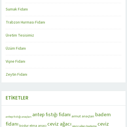
Sumak Fidanı
Trabzon Hurması Fidanı
Üretim Tesisimiz
Üzüm Fidanı
Vişne Fidanı
Zeytin Fidanı
ETIKETLER
badem
antep fıstığı fidanı
armut anaçları
antep fıstığı anaçları
fidanı
ceviz ağacı
ceviz
bodur elma anacı
ceviz ağacı budama